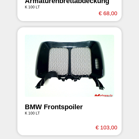
Armaturenbrettabdeckung
K 100 LT
€ 68,00
BMW Frontspoiler
K 100 LT
€ 103,00