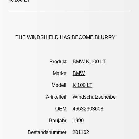
THE WINDSHIELD HAS BECOME BLURRY
Produkt
BMW K 100 LT
Marke
BMW
Modell
K 100 LT
Artikelteil
Windschutzscheibe
OEM
46632303608
Baujahr
1990
Bestandsnummer
201162