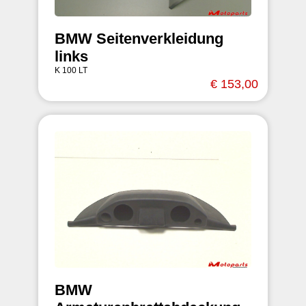
BMW Seitenverkleidung
links
K 100 LT
€ 153,00
BMW