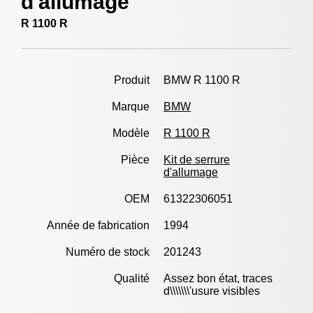
d'allumage
R 1100 R
Produit
BMW R 1100 R
Marque
BMW
Modèle
R 1100 R
Pièce
Kit de serrure
d'allumage
OEM
61322306051
Année de fabrication
1994
Numéro de stock
201243
Qualité
Assez bon état, traces
d\\\\\\\'usure visibles