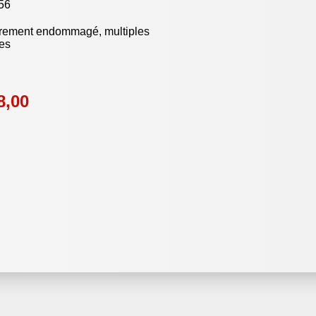
56
rement endommagé, multiples
es
8,00