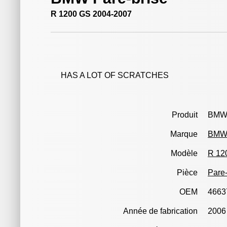
R 1200 GS 2004-2007
HAS A LOT OF SCRATCHES
Produit
BMW 
Marque
BM
Modèle
R 12
Pièce
Pare-
OEM
4663
Année de fabrication
2006