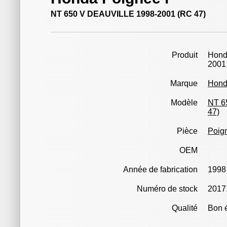
NT 650 V DEAUVILLE 1998-2001 (RC 47)
Produit
Hond
2001
Marque
Hon
Modèle
NT 6
47)
Pièce
Poign
OEM
Année de fabrication
1998
Numéro de stock
2017
Qualité
Bon é