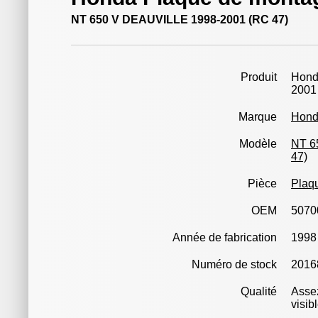
NT 650 V DEAUVILLE 1998-2001 (RC 47)
Produit
Hond
2001
Marque
Hon
Modèle
NT 6
47)
Pièce
Plaq
OEM
5070
Année de fabrication
1998
Numéro de stock
2016
Qualité
Assez
visib