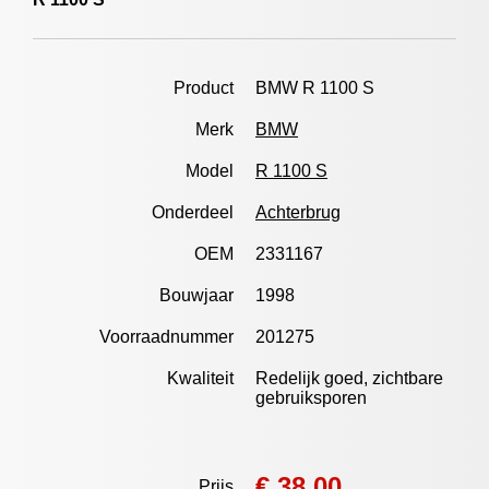
Product
BMW R 1100 S
Merk
BMW
Model
R 1100 S
Onderdeel
Achterbrug
OEM
2331167
Bouwjaar
1998
Voorraadnummer
201275
Kwaliteit
Redelijk goed, zichtbare
gebruiksporen
€ 38,00
Prijs