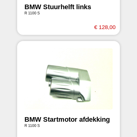
BMW Stuurhelft links
R 1100 S
€ 128,00
BMW Startmotor afdekking
R 1100 S