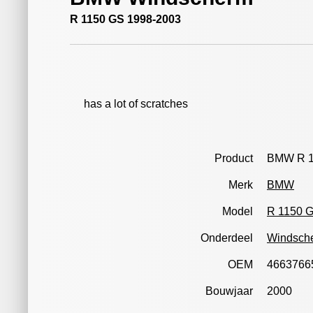
R 1150 GS 1998-2003
has a lot of scratches
Product
BMW R 1
Merk
BMW
Model
R 1150 
Onderdeel
Windsch
OEM
4663766
Bouwjaar
2000