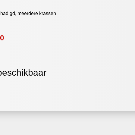
schadigd, meerdere krassen
00
 beschikbaar