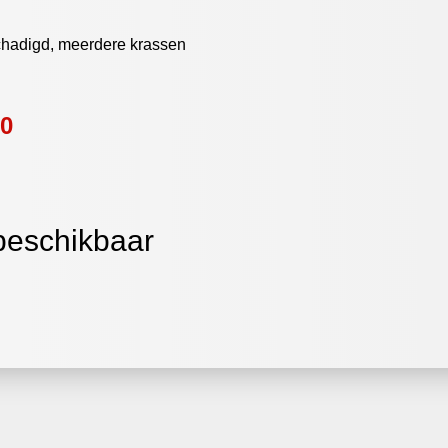
schadigd, meerdere krassen
00
 beschikbaar