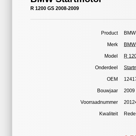
R 1200 GS 2008-2009
Product
BMW 
Merk
BMW
Model
R 12
Onderdeel
Start
OEM
1241
Bouwjaar
2009
Voorraadnummer
2012
Kwaliteit
Redel