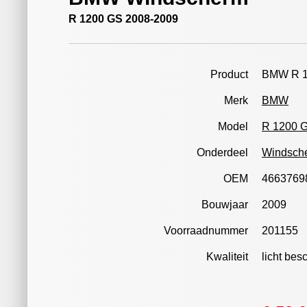
R 1200 GS 2008-2009
Product
BMW R 1
Merk
BMW
Model
R 1200 
Onderdeel
Windsch
OEM
4663769
Bouwjaar
2009
Voorraadnummer
201155
Kwaliteit
licht be