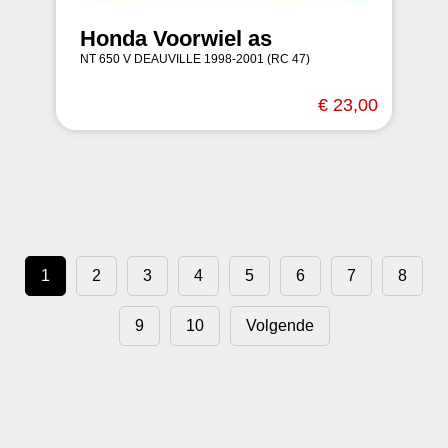
Honda Voorwiel as
NT 650 V DEAUVILLE 1998-2001 (RC 47)
€ 23,00
1
2
3
4
5
6
7
8
9
10
Volgende