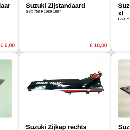
laar
Suzuki Zijstandaard
Suz
GSX 750 F 1989-1997
xl
GSX 75
€ 8,00
€ 18,00
Suzuki Zijkap rechts
Suzu