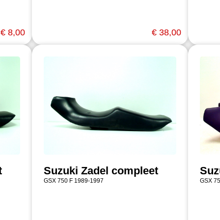
€ 8,00
€ 38,00
t
Suzuki Zadel compleet
Suz
GSX 750 F 1989-1997
GSX 75