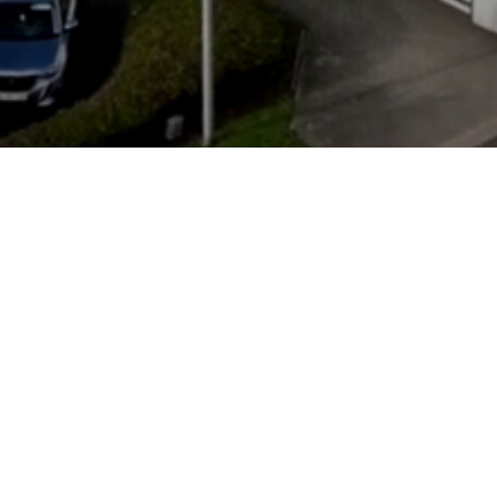
Openingstijden
Maandag
gesloten