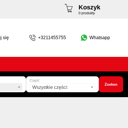
Koszyk
0 produkty
j się
+3211455755
Whatsapp
Część
Zoeken
Wszystkie części: