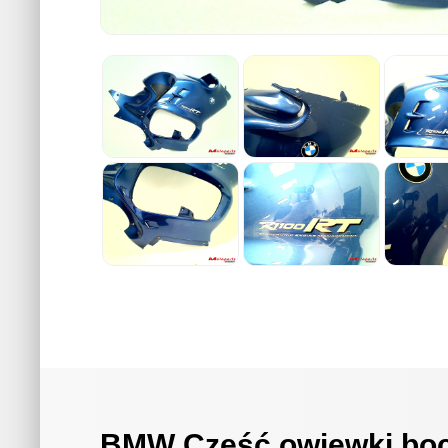
BMW Część owiewki boc