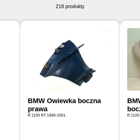
218 produkty
BMW Owiewka boczna
BMW
prawa
boc
R 1100 RT 1996-2001
R 1100