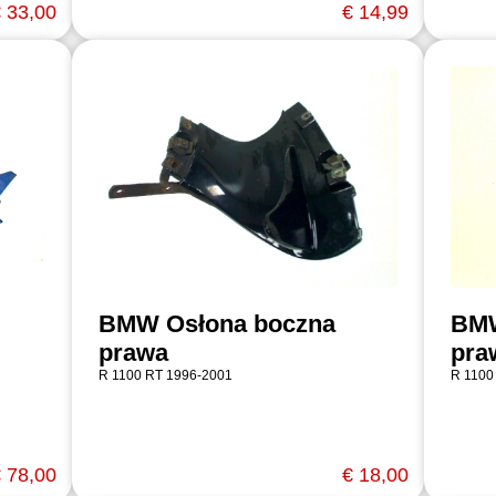
 33,00
€ 14,99
BMW Osłona boczna
BMW
prawa
pra
R 1100 RT 1996-2001
R 1100
 78,00
€ 18,00