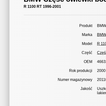
R 1100 RT 1996-2001
Produkt
BMW 
Marka
BM
Model
R 11
Część
Częś
OEM
4663
Rok produkcji
2000
Numer magazynowy
2011
Jakość
Uszko
lakie