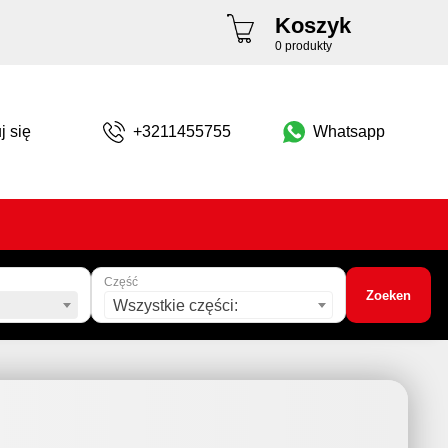
Koszyk
0 produkty
j się
+3211455755
Whatsapp
Część
Zoeken
Wszystkie części: