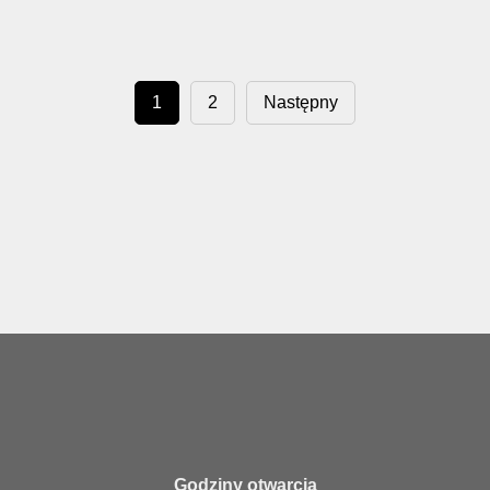
1
2
Następny
Godziny otwarcia