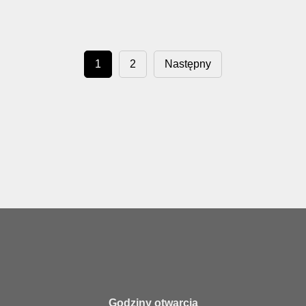
1
2
Następny
Godziny otwarcia