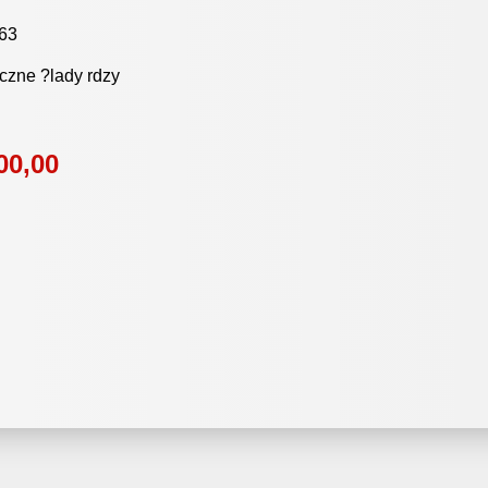
63
czne ?lady rdzy
00,00