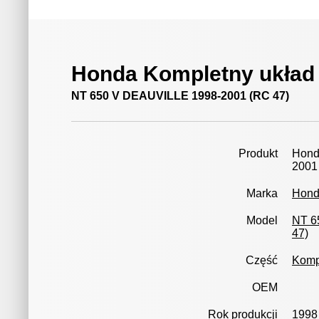
Honda Kompletny ukła
NT 650 V DEAUVILLE 1998-2001 (RC 47)
Produkt
Hond
2001
Marka
Hon
Model
NT 6
47)
Część
Komp
OEM
Rok produkcji
1998