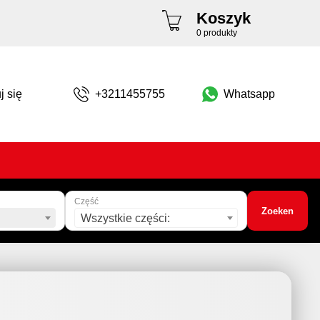
Koszyk
0 produkty
j się
+3211455755
Whatsapp
Część
Zoeken
Wszystkie części: