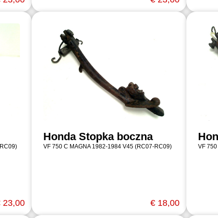
Honda Stopka boczna
Hon
-RC09)
VF 750 C MAGNA 1982-1984 V45 (RC07-RC09)
VF 750
 23,00
€ 18,00