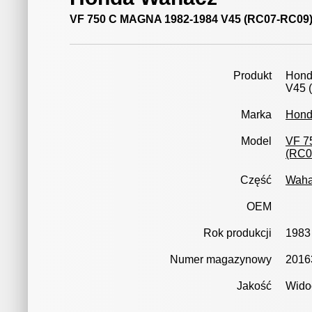
VF 750 C MAGNA 1982-1984 V45 (RC07-RC09
Produkt
Hond
V45 
Marka
Hon
Model
VF 7
(RC0
Część
Waha
OEM
Rok produkcji
1983
Numer magazynowy
2016
Jakość
Wido