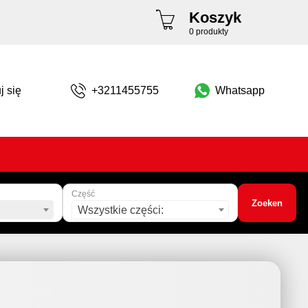
Koszyk
0 produkty
j się
+3211455755
Whatsapp
Część
Zoeken
Wszystkie części: