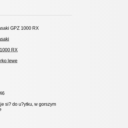
saki GPZ 1000 RX
saki
1000 RX
erko lewe
46
e si? do u?ytku, w gorszym
e