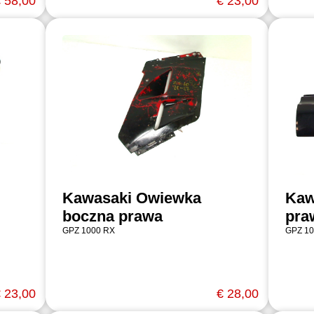
 58,00
€ 23,00
Kawasaki Owiewka
Kaw
boczna prawa
pra
GPZ 1000 RX
GPZ 10
 23,00
€ 28,00