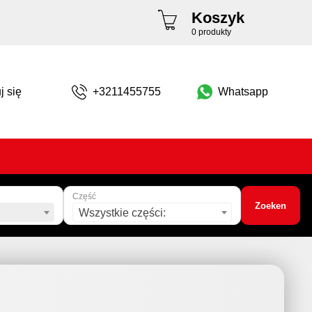
Koszyk
0 produkty
j się
+3211455755
Whatsapp
Część
Zoeken
Wszystkie części: