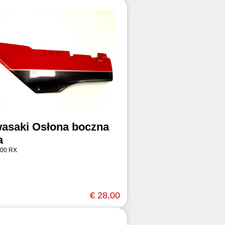
asaki Osłona boczna
a
00 RX
€ 28,00