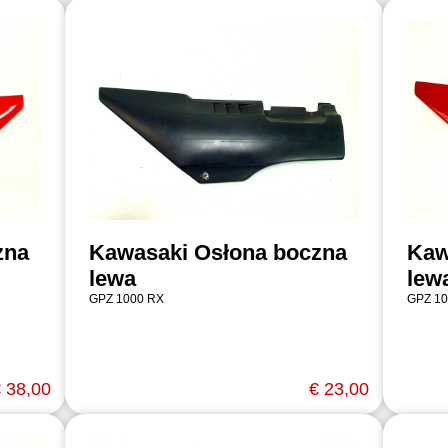
zna
Kawasaki Osłona boczna
Kaw
lewa
lew
GPZ 1000 RX
GPZ 10
 38,00
€ 23,00