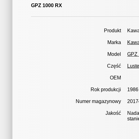
GPZ 1000 RX
Produkt
Kawa
Marka
Kawa
Model
GPZ 
Część
Lust
OEM
Rok produkcji
1986
Numer magazynowy
2017
Jakość
Nadaj
stani