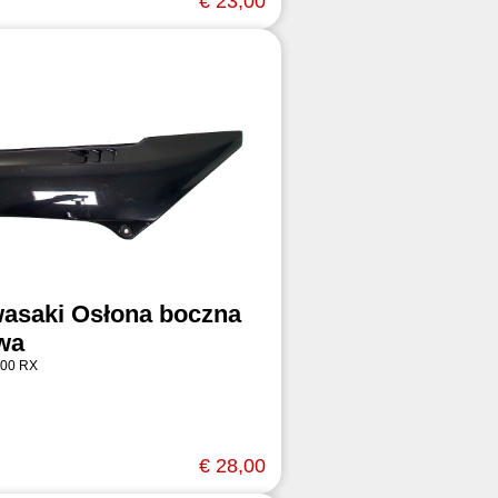
€ 23,00
asaki Osłona boczna
wa
00 RX
€ 28,00