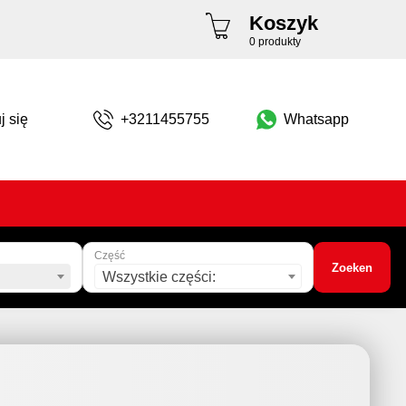
Koszyk
0 produkty
j się
+3211455755
Whatsapp
Część
Zoeken
Wszystkie części: