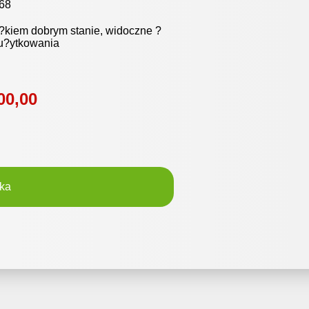
68
?kiem dobrym stanie, widoczne ?
 u?ytkowania
00,00
ka