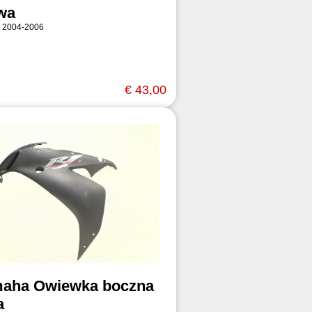
wa
 2004-2006
€ 43,00
aha Owiewka boczna
a