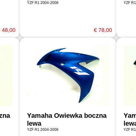
YZF R1 2004-2006
YZF R1
 48,00
€ 78,00
zna
Yamaha Owiewka boczna
Yam
lewa
lew
YZF R1 2004-2006
YZF R1