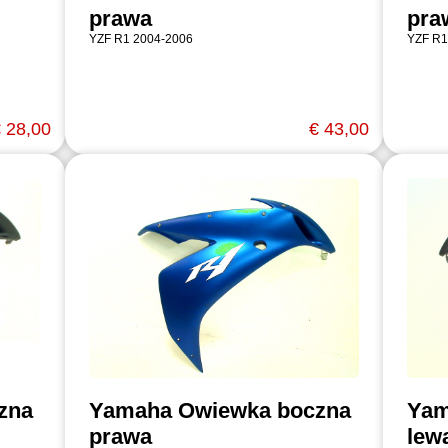
prawa
pra
YZF R1 2004-2006
YZF R1
 28,00
€ 43,00
zna
Yamaha Owiewka boczna
Yam
prawa
lew