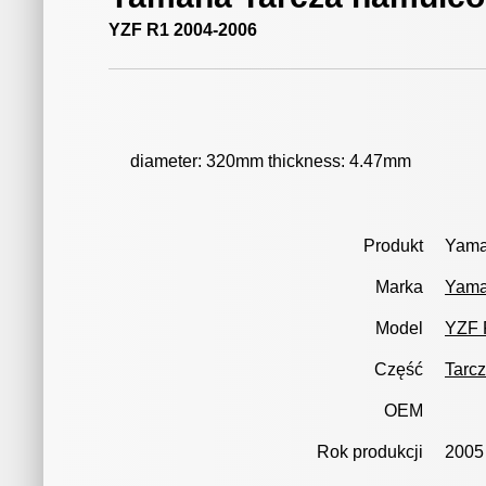
YZF R1 2004-2006
diameter: 320mm thickness: 4.47mm
Produkt
Yama
Marka
Yam
Model
YZF 
Część
Tarc
OEM
Rok produkcji
2005