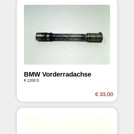
BMW Vorderradachse
K 1200 S
€ 33,00