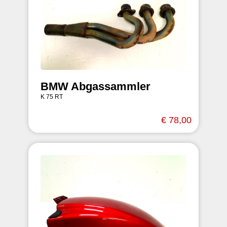
BMW Abgassammler
K 75 RT
€ 78,00