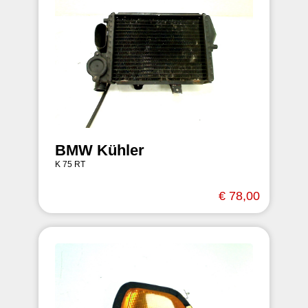
BMW Kühler
K 75 RT
€ 78,00