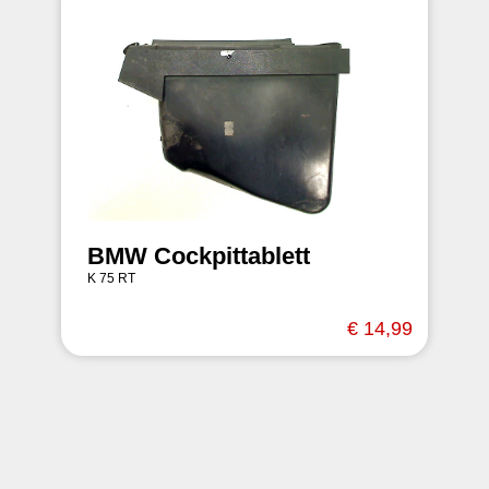
BMW Cockpittablett
K 75 RT
€ 14,99