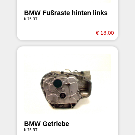
BMW Fußraste hinten links
K 75 RT
€ 18,00
BMW Getriebe
K 75 RT