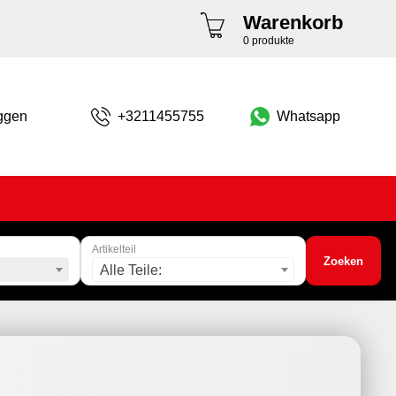
Warenkorb
0 produkte
ggen
+3211455755
Whatsapp
Artikelteil
Zoeken
Alle Teile: