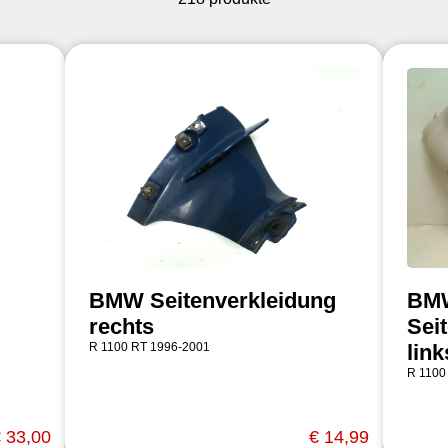
BMW Seitenverkleidung
BM
rechts
Sei
R 1100 RT 1996-2001
lin
R 1100
 33,00
€ 14,99