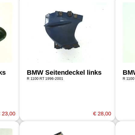
ks
BMW Seitendeckel links
BMW
R 1100 RT 1996-2001
R 1100
 23,00
€ 28,00