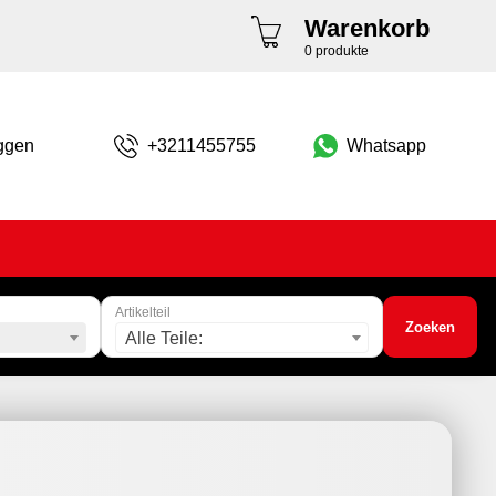
Warenkorb
0 produkte
ggen
+3211455755
Whatsapp
Artikelteil
Zoeken
Alle Teile: