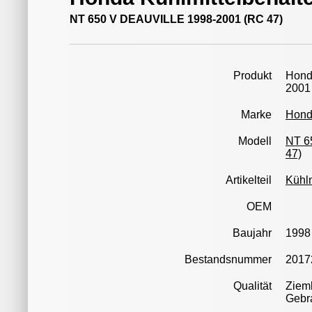
NT 650 V DEAUVILLE 1998-2001 (RC 47)
Produkt
Hond
2001
Marke
Hon
Modell
NT 6
47)
Artikelteil
Kühlm
OEM
Baujahr
1998
Bestandsnummer
2017
Qualität
Zieml
Gebr