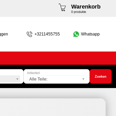
Warenkorb
0 produkte
ggen
+3211455755
Whatsapp
Artikelteil
Zoeken
Alle Teile: