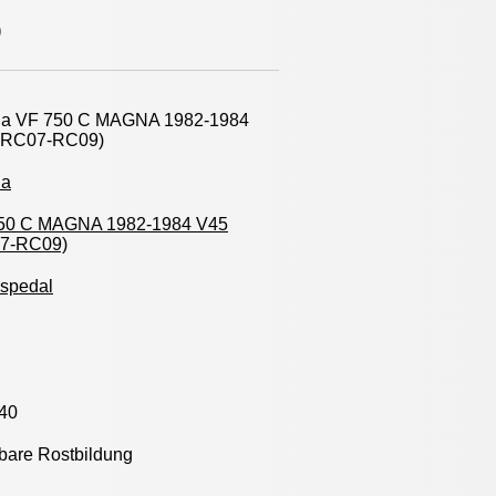
)
a VF 750 C MAGNA 1982-1984
(RC07-RC09)
da
50 C MAGNA 1982-1984 V45
7-RC09)
spedal
40
bare Rostbildung