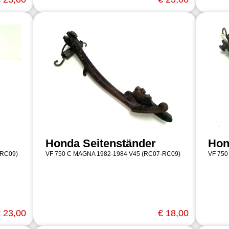
Honda Seitenständer
Hon
-RC09)
VF 750 C MAGNA 1982-1984 V45 (RC07-RC09)
VF 750
 23,00
€ 18,00