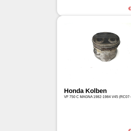
€
Honda Kolben
VF 750 C MAGNA 1982-1984 V45 (RC07
€