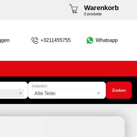
Warenkorb
0 produkte
ggen
+3211455755
Whatsapp
Artikelteil
Zoeken
Alle Teile: