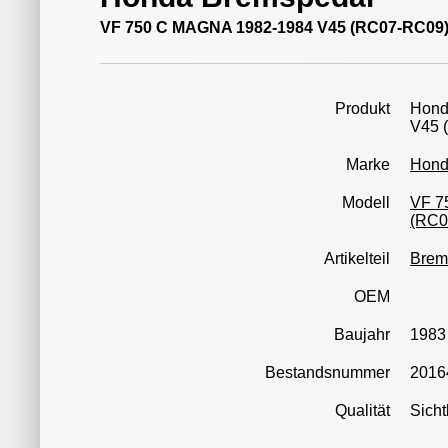
VF 750 C MAGNA 1982-1984 V45 (RC07-RC09
Produkt
Hond
V45 
Marke
Hon
Modell
VF 7
(RC0
Artikelteil
Brem
OEM
Baujahr
1983
Bestandsnummer
2016
Qualität
Sicht