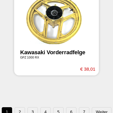
Kawasaki Vorderradfelge
GPZ 1000 RX
€ 38,01
1
2
3
4
5
6
7
Weiter