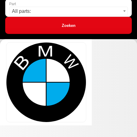
Part
All parts:
Zoeken