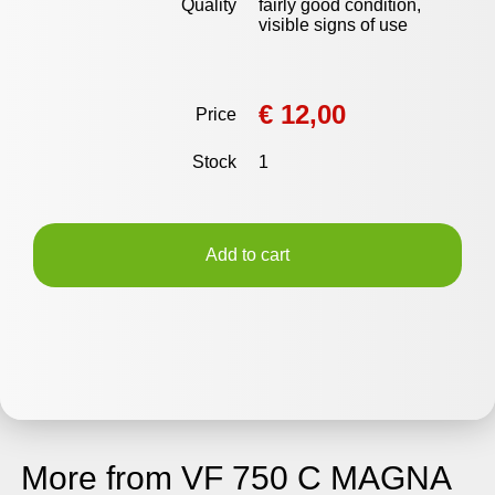
Quality
fairly good condition,
visible signs of use
€ 12,00
Price
Stock
1
Add to cart
More from VF 750 C MAGNA