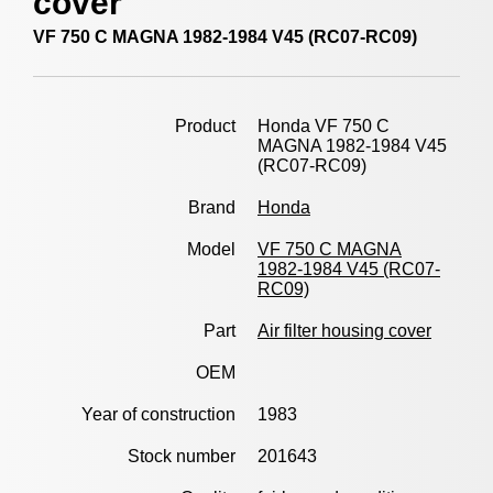
cover
VF 750 C MAGNA 1982-1984 V45 (RC07-RC09)
Product
Honda VF 750 C
MAGNA 1982-1984 V45
(RC07-RC09)
Brand
Honda
Model
VF 750 C MAGNA
1982-1984 V45 (RC07-
RC09)
Part
Air filter housing cover
OEM
Year of construction
1983
Stock number
201643