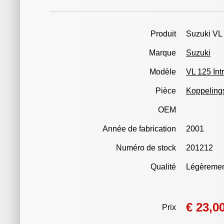
Produit
Suzuki VL 
Marque
Suzuki
Modèle
VL 125 Int
Pièce
Koppeling
OEM
Année de fabrication
2001
Numéro de stock
201212
Qualité
Légèreme
€ 23,0
Prix