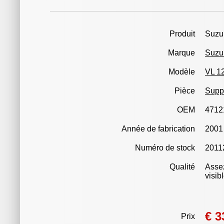
Produit
Suzuk
Marque
Suzu
Modèle
VL 12
Pièce
Suppo
OEM
4712
Année de fabrication
2001
Numéro de stock
2011
Qualité
Assez
visib
€ 3
Prix