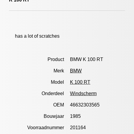
has a lot of scratches
Product
BMW K 100 RT
Merk
BMW
Model
K 100 RT
Onderdeel
Windscherm
OEM
46632303565
Bouwjaar
1985
Voorraadnummer
201164