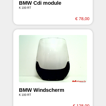
BMW Cdi module
K 100 RT
€ 78,00
BMW Windscherm
K 100 RT
€ 128,00