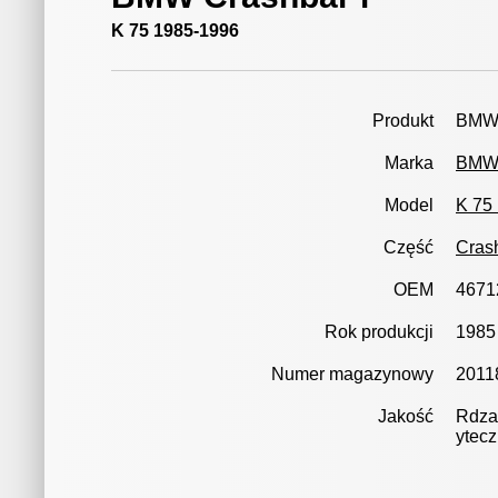
K 75 1985-1996
Produkt
BMW 
Marka
BM
Model
K 75
Część
Crash
OEM
4671
Rok produkcji
1985
Numer magazynowy
2011
Jakość
Rdza
ytec