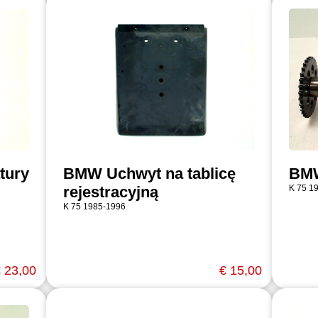
tury
BMW Uchwyt na tablicę
BMW
rejestracyjną
K 75 1
K 75 1985-1996
 23,00
€ 15,00