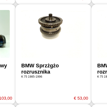
owy
BMW Sprzżgżo
BMW
rozrusznika
roz
K 75 1985-1996
K 75 1
103,00
€ 53,00