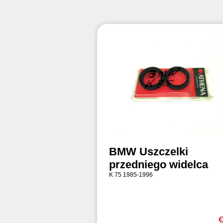
BMW Uszczelki
przedniego widelca
K 75 1985-1996
€