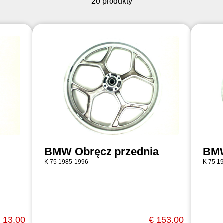
20 produkty
BMW Obręcz przednia
BMW
K 75 1985-1996
K 75 1
 13,00
€ 153,00