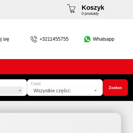
Koszyk
0 produkty
j się
+3211455755
Whatsapp
Część
Zoeken
Wszystkie części: