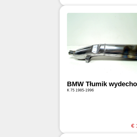
BMW Tłumik wydech
K 75 1985-1996
€ 