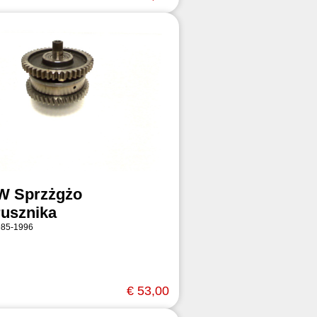
 Sprzżgżo
rusznika
985-1996
€ 53,00