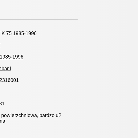
K 75 1985-1996
W
 1985-1996
bar l
2316001
81
 powierzchniowa, bardzo u?
zna