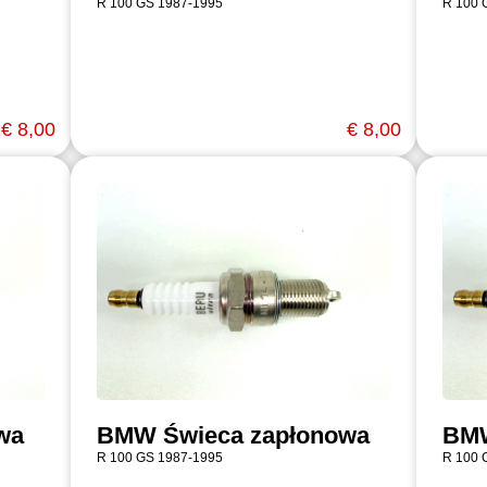
R 100 GS 1987-1995
R 100 
€ 8,00
€ 8,00
wa
BMW Świeca zapłonowa
BMW
R 100 GS 1987-1995
R 100 