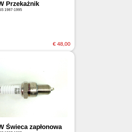
 Przekażnik
GS 1987-1995
€ 48,00
 Świeca zapłonowa