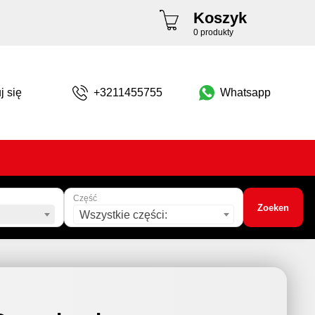
Koszyk
0 produkty
j się
+3211455755
Whatsapp
Część
Zoeken
Wszystkie części: