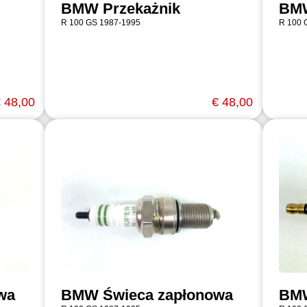
BMW Przekażnik
BMW
R 100 GS 1987-1995
R 100 
 48,00
€ 48,00
wa
BMW Świeca zapłonowa
BMW