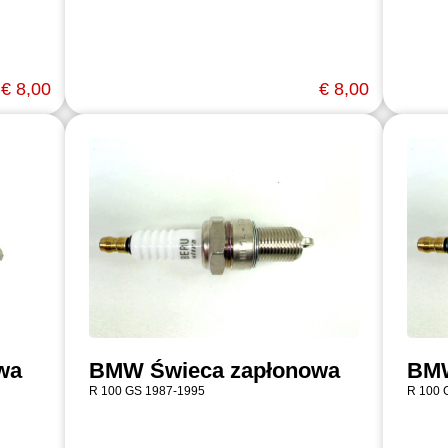
€ 8,00
€ 8,00
wa
BMW Świeca zapłonowa
BMW
R 100 GS 1987-1995
R 100 