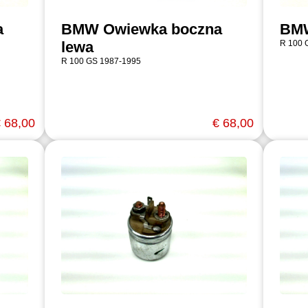
a
BMW Owiewka boczna
BMW
lewa
R 100 
R 100 GS 1987-1995
 68,00
€ 68,00