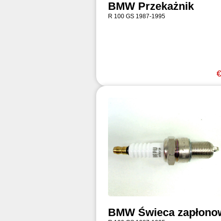
BMW Przekażnik
R 100 GS 1987-1995
€
BMW Świeca zapłono