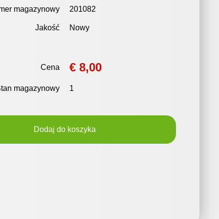
mer magazynowy
201082
Jakość
Nowy
€ 8,00
Cena
Stan magazynowy
1
Dodaj do koszyka