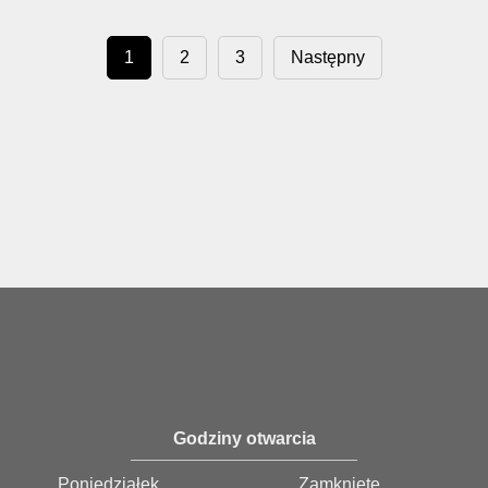
1
2
3
Następny
Godziny otwarcia
Poniedziałek
Zamknięte