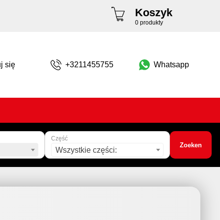
Koszyk
0 produkty
j się
+3211455755
Whatsapp
Część
Zoeken
Wszystkie części: