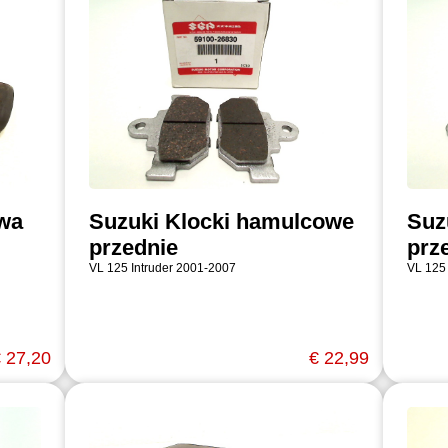
owa
Suzuki Klocki hamulcowe
Suz
przednie
prz
VL 125 Intruder 2001-2007
VL 125
 27,20
€ 22,99