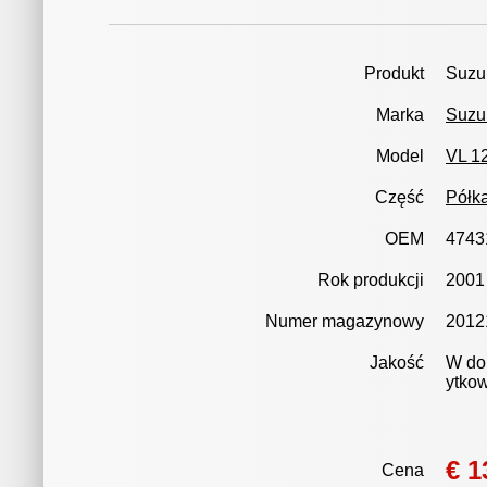
Produkt
Suzuk
Marka
Suzu
Model
VL 12
Część
Półk
OEM
4743
Rok produkcji
2001
Numer magazynowy
2012
Jakość
W dob
ytko
€ 1
Cena