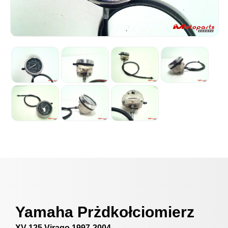
Yamaha Prżdkołciomierz
XV 125 Virago 1997-2004