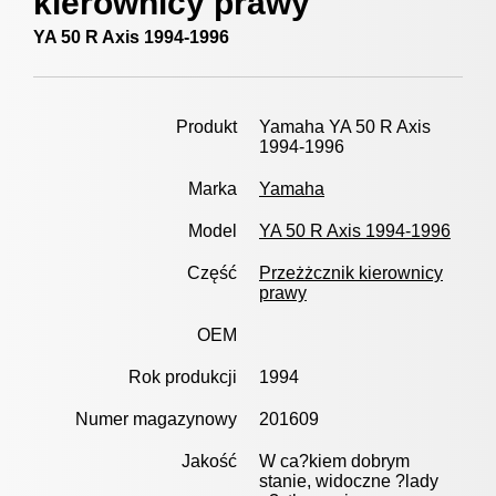
kierownicy prawy
YA 50 R Axis 1994-1996
Produkt
Yamaha YA 50 R Axis
1994-1996
Marka
Yamaha
Model
YA 50 R Axis 1994-1996
Część
Przeżżcznik kierownicy
prawy
OEM
Rok produkcji
1994
Numer magazynowy
201609
Jakość
W ca?kiem dobrym
stanie, widoczne ?lady