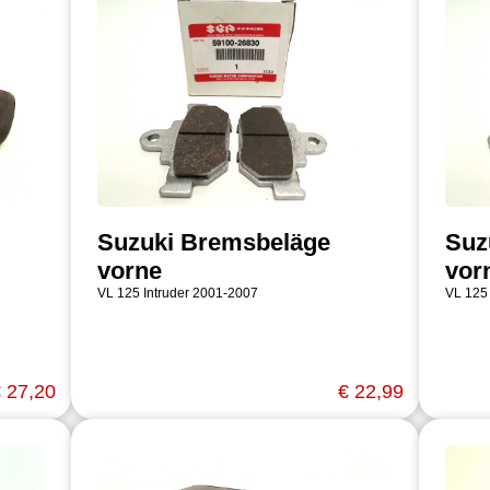
Suzuki Bremsbeläge
Suz
vorne
vor
VL 125 Intruder 2001-2007
VL 125
 27,20
€ 22,99