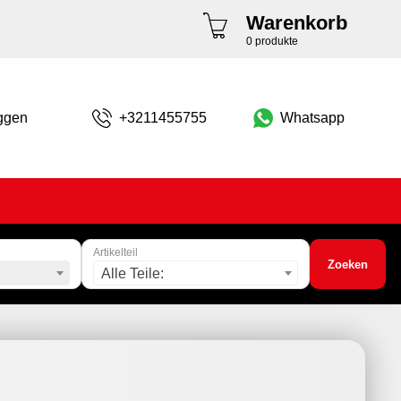
Warenkorb
0 produkte
ggen
+3211455755
Whatsapp
Artikelteil
Zoeken
Alle Teile: