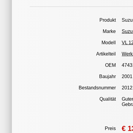
Produkt
Suzuk
Marke
Suzu
Modell
VL 12
Artikelteil
Werk
OEM
4743
Baujahr
2001
Bestandsnummer
2012
Qualität
Guter
Gebr
€ 1
Preis