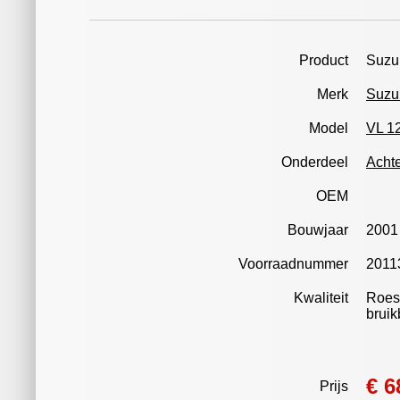
Product
Suzuk
Merk
Suzu
Model
VL 12
Onderdeel
Acht
OEM
Bouwjaar
2001
Voorraadnummer
2011
Kwaliteit
Roest
bruik
€ 6
Prijs