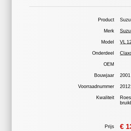
Product
Suzuk
Merk
Suzu
Model
VL 12
Onderdeel
Clax
OEM
Bouwjaar
2001
Voorraadnummer
2012
Kwaliteit
Roest
bruik
€ 1
Prijs